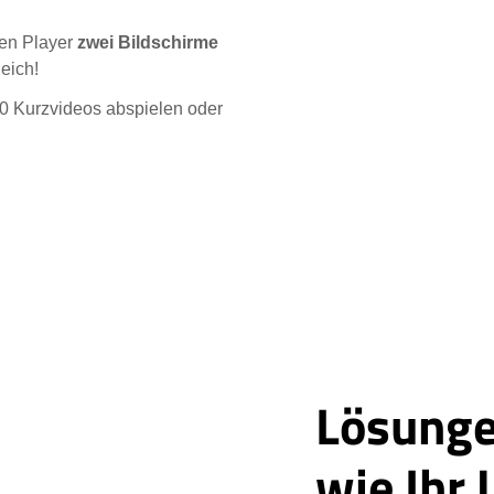
en Player
zwei Bildschirme
leich!
0 Kurzvideos abspielen oder
Lösunge
wie Ihr