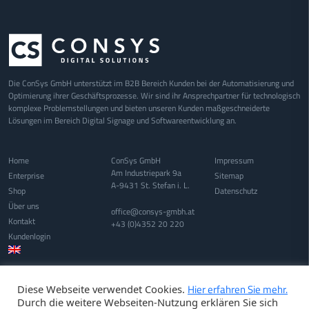
Die ConSys GmbH unterstützt im B2B Bereich Kunden bei der Automatisierung und
Optimierung ihrer Geschäftsprozesse. Wir sind ihr Ansprechpartner für technologisch
komplexe Problemstellungen und bieten unseren Kunden maßgeschneiderte
Lösungen im Bereich Digital Signage und Softwareentwicklung an.
Home
ConSys GmbH
Impressum
Am Industriepark 9a
Enterprise
Sitemap
A-9431 St. Stefan i. L.
Shop
Datenschutz
Über uns
office@consys-gmbh.at
Kontakt
+43 (0)4352 20 220
Kundenlogin
Hier erfahren Sie mehr.
Diese Webseite verwendet Cookies.
Durch die weitere Webseiten-Nutzung erklären Sie sich