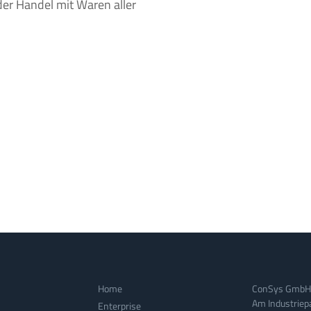
der Handel mit Waren aller
Home
ConSys GmbH
Am Industriep
Enterprise