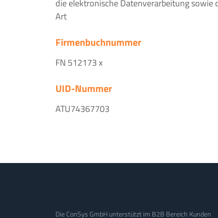
die elektronische Datenverarbeitung sowie 
Art
Firmenbuchnummer
FN 512173 x
UID-Nummer
ATU74367703
Die ConSys GmbH unterstützt im B2B Bereich Kunden